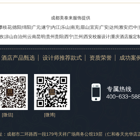
成都美泰来服饰提供
攀枝花|德阳|绵阳|广元|遂宁|内江|乐山|南充|眉山|宜宾|广安|达州|雅安|巴中
甘孜|凉山自治州|云南昆明|贵州贵阳|西宁|兰州|西安校服设计|重庆酒店服定
酒店产品甄选
设计师推荐款式
资质荣誉
成功案
[微信]
[微博]
址：成都市二环路西一段179号天祥广场商务公馆19层（仁和春天光华店