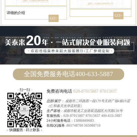
详细的介绍
GO>
GO>
全国免费服务电话400-633-5887
免费咨询电话
028-87015887
87015837
总部/展厅
： 成都市二环路西一段179号天祥广场4栋19层
（仁和春天光华店对面）
生产基地
：成都市蛟龙工业港双流园区大洋路136号
客服热线
：
028-87015887
87015837
400-633-5887
24小时服务电话
：
13086669683
在线QQ服务
:
865748700
565088710